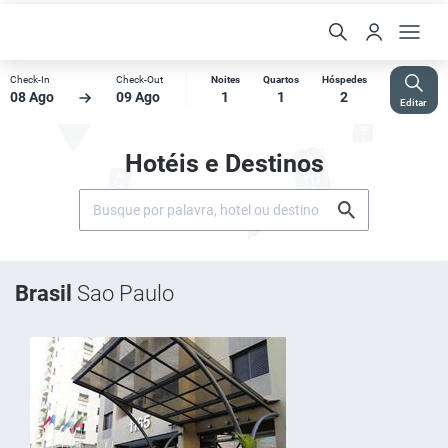
Check-In
Check-Out
Noites
Quartos
Hóspedes
08 Ago
09 Ago
1
1
2
Editar
Hotéis e Destinos
Brasil
Sao Paulo