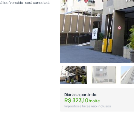
válido/vencido , será cancelada
Diárias a partir de:
R$
323,
10
/noite
Impostos e taxas não inclusos