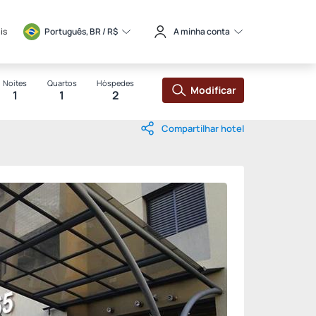
is
Português, BR / 
R$
A minha conta
Noites
Quartos
Hóspedes
Modificar
1
1
2
Compartilhar hotel