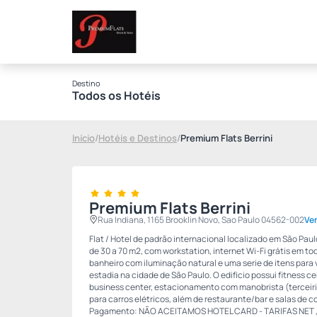
Destino
Todos os Hotéis
Início
/
Hotéis e Destinos
/
Premium Flats Berrini
Premium Flats Berrini
Rua Indiana, 1165 Brooklin Novo, Sao Paulo 04562-002
Ve
Flat / Hotel de padrão internacional localizado em São Pa
de 30 a 70 m2, com workstation, internet Wi-Fi grátis em to
banheiro com iluminação natural e uma serie de itens para 
estadia na cidade de São Paulo. O edifício possui fitness ce
business center, estacionamento com manobrista (terceiri
para carros elétricos, além de restaurante/bar e salas de c
Pagamento: NÃO ACEITAMOS HOTEL CARD - TARIFAS NET ,