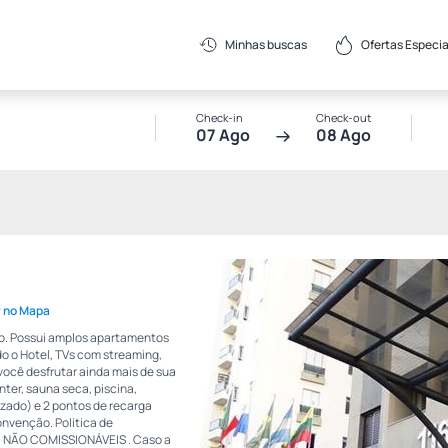
Ofertas Especia
Minhas buscas
Check-in
Check-out
07 Ago
08 Ago
r no Mapa
ulo. Possui amplos apartamentos
do o Hotel, TVs com streaming,
você desfrutar ainda mais de sua
nter, sauna seca, piscina,
zado) e 2 pontos de recarga
onvenção. Política de
 NÃO COMISSIONÁVEIS . Caso a