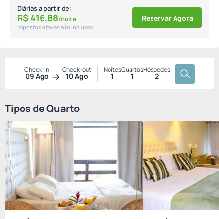
Diárias a partir de:
R$
416,
88
Reservar Agora
/noite
Impostos e taxas não inclusos
Check-in
Check-out
Noites
Quartos
Hóspedes
09 Ago
10 Ago
1
1
2
Tipos de Quarto