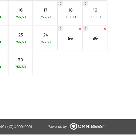
2
2
16
17
18
19
0
756,50
756,50
890,00
890,00
2
2
23
24
25
26
0
756,50
756,50
30
0
756,50
Powered by
919 / (13) 4009-9091