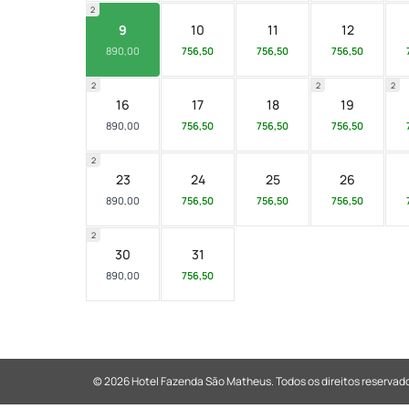
2
9
10
11
12
890,00
756,50
756,50
756,50
2
2
2
16
17
18
19
890,00
756,50
756,50
756,50
2
23
24
25
26
890,00
756,50
756,50
756,50
2
30
31
890,00
756,50
© 2026 Hotel Fazenda São Matheus.
Todos os direitos reservad