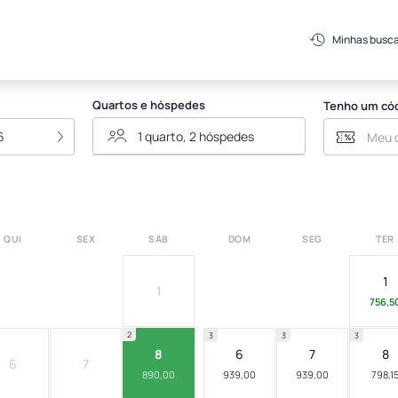
heus
Minhas busc
Quartos e hóspedes
Tenho um có
6
QUI
SEX
SÁB
DOM
SEG
TER
1
1
756,5
2
3
3
3
8
6
7
8
6
7
890,00
939,00
939,00
798,1