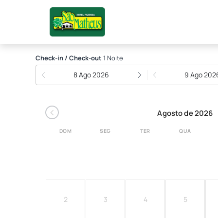
Hotel Fazenda São Mat
Check-in / Check-out
1 Noite
8 Ago 2026
9 Ago 202
‹
Agosto de 2026
DOM
SEG
TER
QUA
2
3
4
5