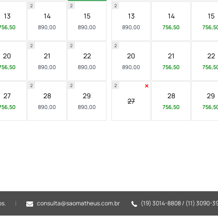
2
2
2
13
14
15
13
14
15
756,50
890,00
890,00
890,00
756,50
756,5
2
2
2
20
21
22
20
21
22
756,50
890,00
890,00
890,00
756,50
756,5
2
2
2
27
28
29
28
29
27
756,50
890,00
890,00
756,50
756,5
os.
consulta@saomatheus.com.br
(19) 3014-8808 / (11) 3090-3