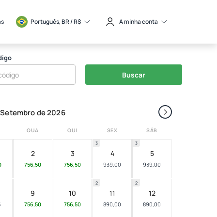
as
Português, BR / 
R$
A minha conta
digo
Buscar
›
Setembro de 2026
QUA
QUI
SEX
SÁB
3
3
2
3
4
5
0
756,50
756,50
939,00
939,00
2
2
9
10
11
12
5
756,50
756,50
890,00
890,00