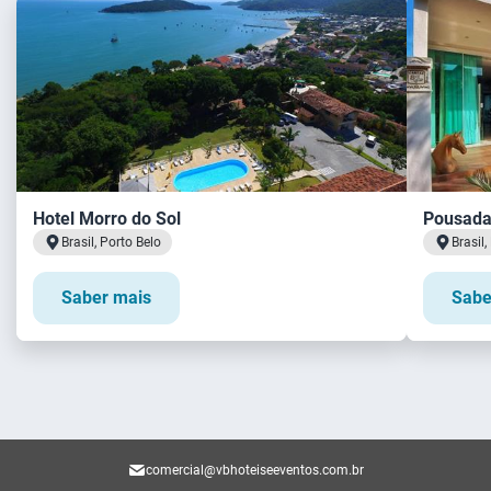
Hotel Morro do Sol
Pousada
Brasil, Porto Belo
Brasil
Saber mais
Sabe
comercial@vbhoteiseeventos.com.br