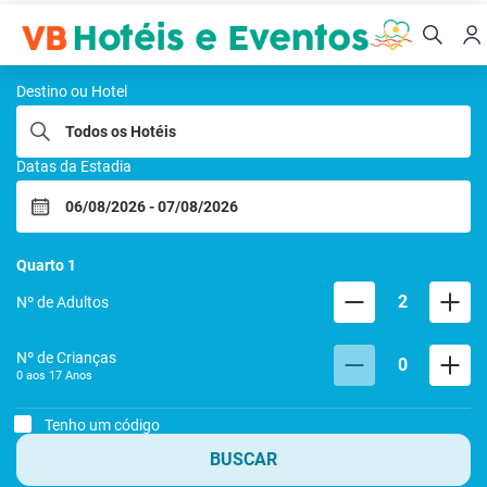
VB HOTEIS E EVENTOS
Destino ou Hotel
Datas da Estadia
Quarto
1
2
Nº de Adultos
Nº de Crianças
0
0 aos
17
Anos
Tenho um código
BUSCAR