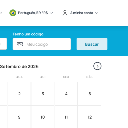
as
Português, BR / 
R$
A minha conta
Tenho um código
Buscar
›
Setembro de 2026
QUA
QUI
SEX
SÁB
2
3
4
5
9
10
11
12