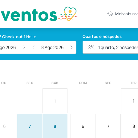
Minhas busc
Quartos e hóspedes
/ Check-out
1 Noite
Ago 2026
8 Ago 2026
QUI
SEX
SÁB
DOM
SEG
TER
1
1
6
7
8
6
7
8