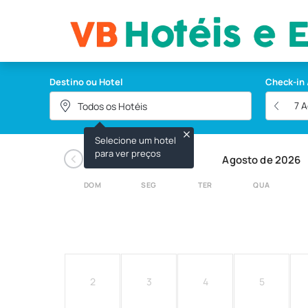
VB HOTEIS E EVENTOS
Destino ou Hotel
Check-in 
7 
Selecione um hotel
‹
para ver preços
Agosto de 2026
DOM
SEG
TER
QUA
2
3
4
5