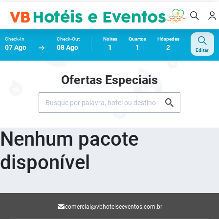
Check-In
Check-Out
Noites
Quartos
Hóspedes
07 Ago
08 Ago
1
1
2
Editar
Ofertas Especiais
Nenhum pacote
disponível
comercial@vbhoteiseeventos.com.br