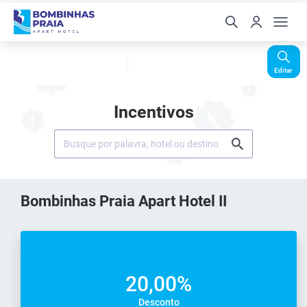
Check-In
Check-Out
Noites
Quartos
Hóspedes
07 Ago
08 Ago
1
1
2
Editar
Incentivos
Bombinhas Praia Apart Hotel II
20,00%
Desconto