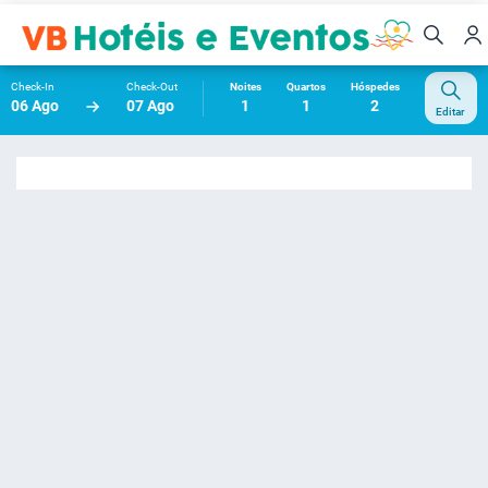
Check-In
Check-Out
Noites
Quartos
Hóspedes
06 Ago
07 Ago
1
1
2
Editar