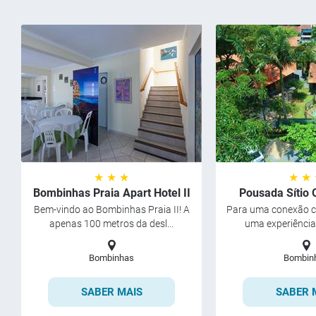
★ ★ ★
★ ★
Bombinhas Praia Apart Hotel II
Pousada Sítio 
Bem-vindo ao Bombinhas Praia II! A
Para uma conexão c
apenas 100 metros da desl...
uma experiência 
Bombinhas
Bombin
SABER MAIS
SABER 