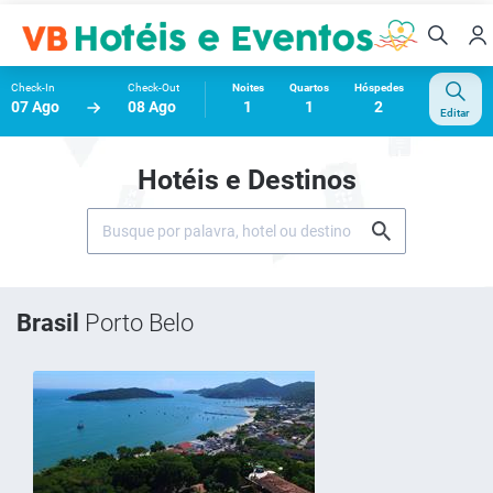
Check-In
Check-Out
Noites
Quartos
Hóspedes
07 Ago
08 Ago
1
1
2
Editar
Hotéis e Destinos
Brasil
Porto Belo