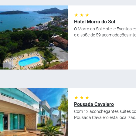
★ ★ ★
Hotel Morro do Sol
O Morro do Sol Hotel e Eventos e
e dispõe de 59 acomodações integ
★ ★ ★
Pousada Cavalero
Com 12 aconchegantes suítes com
Pousada Cavalero está localizad