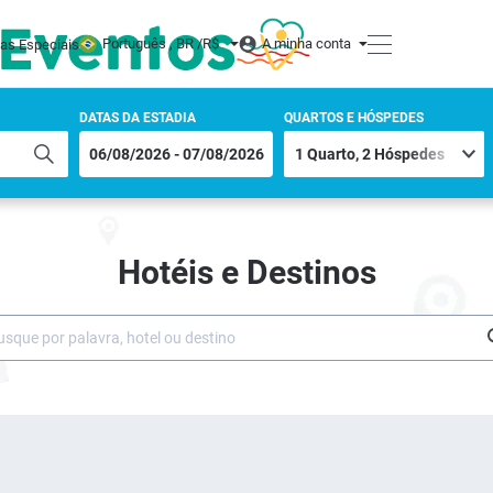
Português , BR /
R$
A minha conta
tas Especiais
DATAS DA ESTADIA
QUARTOS E HÓSPEDES
Hotéis e Destinos