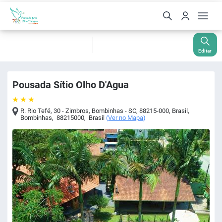
Check-In
Check-Out
Noites
Quartos
Hóspedes
10 Ago
11 Ago
1
1
2
Editar
Pousada Sítio Olho D'Agua
R. Rio Tefé, 30 - Zimbros, Bombinhas - SC, 88215-000, Brasil
,
Bombinhas
,
88215000
,
Brasil
(
Ver no Mapa
)