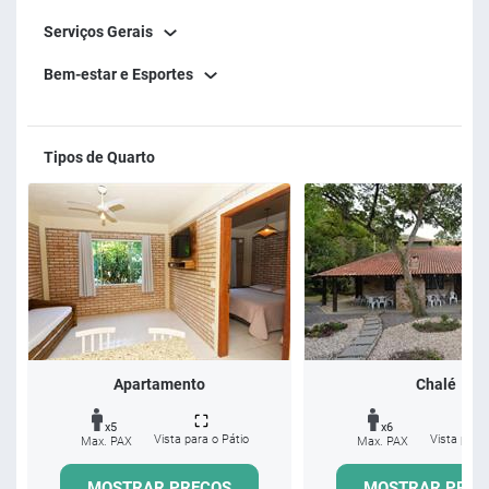
Serviços Gerais
Bem-estar e Esportes
Tipos de Quarto
Apartamento
Chalé
x5
x6
Vista para o Pátio
Vista para 
Max. PAX
Max. PAX
MOSTRAR PREÇOS
MOSTRAR PREÇ