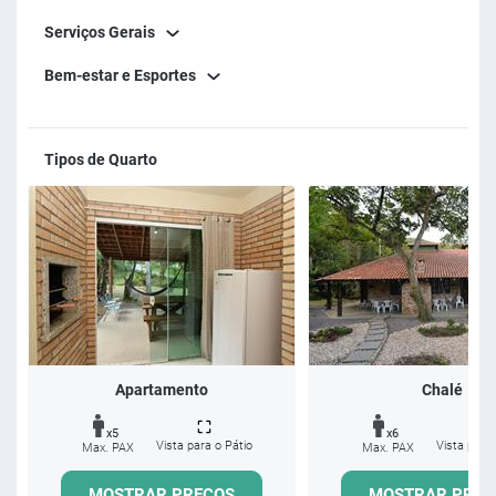
Serviços Gerais
Bem-estar e Esportes
Tipos de Quarto
Apartamento
Chalé
x5
x6
Vista para o Pátio
Vista para 
Max. PAX
Max. PAX
MOSTRAR PREÇOS
MOSTRAR PREÇ