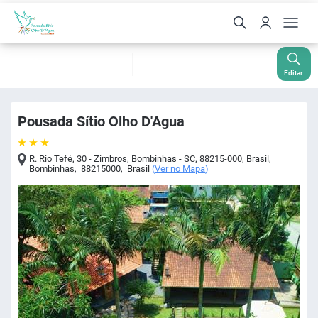
Check-In
Check-Out
Noites
Quartos
Hóspedes
07 Ago
08 Ago
1
1
2
Editar
Pousada Sítio Olho D'Agua
R. Rio Tefé, 30 - Zimbros, Bombinhas - SC, 88215-000, Brasil
,
Bombinhas
,
88215000
,
Brasil
(
Ver no Mapa
)