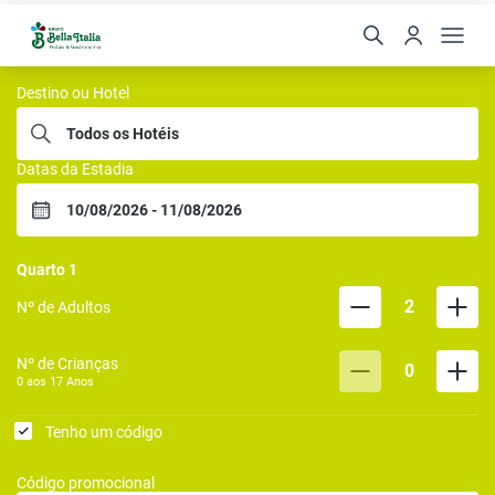
Rede Bella Italia
Destino ou Hotel
Datas da Estadia
Quarto
1
2
Nº de Adultos
Nº de Crianças
0
0 aos
17
Anos
Tenho um código
Código promocional