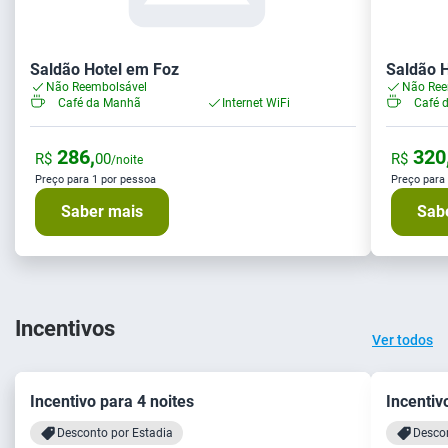
Saldão Hotel em Foz
Saldão 
Não Reembolsável
Não Ree
Café da Manhã
Internet WiFi
Café 
286,
320
R$
00
R$
/noite
Preço para 1 por pessoa
Preço para
Saber mais
Sab
Incentivos
Ver todos
Incentivo para 4 noites
Incentiv
Desconto por Estadia
Descon