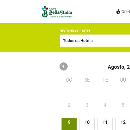
Rede Bella Italia
Ofer
DESTINO OU HOTEL
Agosto,
2
DO
SE
TE
QU
2
3
4
5
9
10
11
12