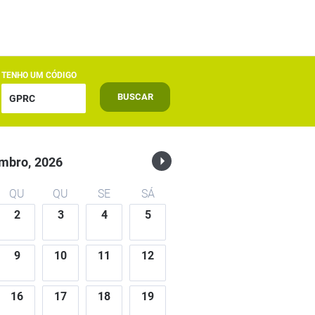
TENHO UM CÓDIGO
BUSCAR
mbro,
2026
QU
QU
SE
SÁ
2
3
4
5
9
10
11
12
16
17
18
19