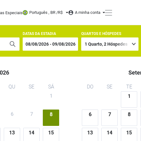
Português , BR /
R$
A minha conta
tas Especiais
DATAS DA ESTADIA
QUARTOS E HÓSPEDES
026
Sete
QU
SE
SÁ
DO
SE
TE
1
1
6
7
8
6
7
8
13
14
15
13
14
15