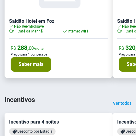
Saldão Hotel em Foz
Saldão 
Não Reembolsável
Não Ree
Café da Manhã
Internet WiFi
Café 
288,
320
R$
00
R$
/noite
Preço para 1 por pessoa
Preço para
Saber mais
Sab
Incentivos
Ver todos
Incentivo para 4 noites
Incentiv
Desconto por Estadia
Descon