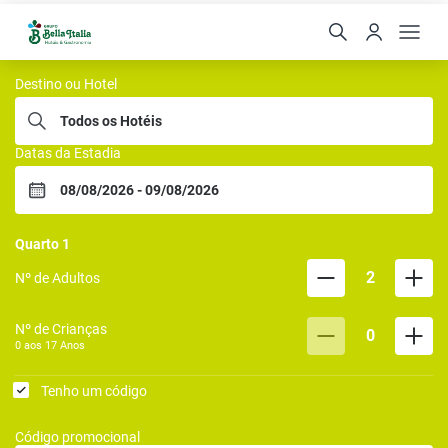
Rede Bella Italia
Destino ou Hotel
Datas da Estadia
Quarto
1
2
Nº de Adultos
Nº de Crianças
0
0 aos
17
Anos
Tenho um código
Código promocional