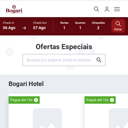
Check-In
Check-Out
Noites
Quartos
Hóspedes
06 Ago
07 Ago
1
1
2
Editar
Ofertas Especiais
Bogari Hotel
Pague até 10x
Pague até 10x