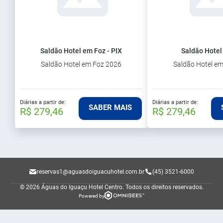
Saldão Hotel em Foz - PIX
Saldão Hotel
Saldão Hotel em Foz 2026
Saldão Hotel e
Diárias a partir de:
Diárias a partir de:
SABER MAIS
R$ 279,46
R$ 279,46
reservas1@aguasdoiguacuhotel.com.br
(45) 3521-6000
© 2026 Águas do Iguaçu Hotel Centro.
Todos os direitos reservados.
Powered by