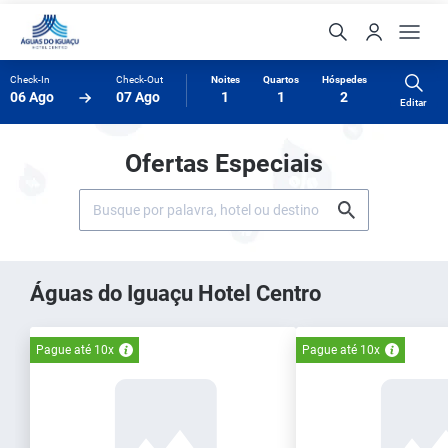
Check-In
Check-Out
Noites
Quartos
Hóspedes
06 Ago
07 Ago
1
1
2
Editar
Ofertas Especiais
Águas do Iguaçu Hotel Centro
Pague até 10x
Pague até 10x