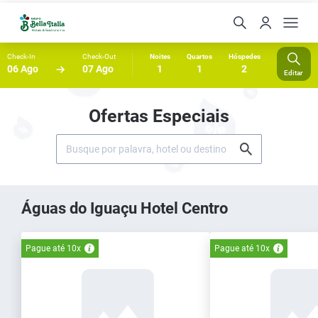
Check-In
Check-Out
Noites
Quartos
Hóspedes
06 Ago
07 Ago
1
1
2
Editar
Ofertas Especiais
Águas do Iguaçu Hotel Centro
Pague até 10x
Pague até 10x