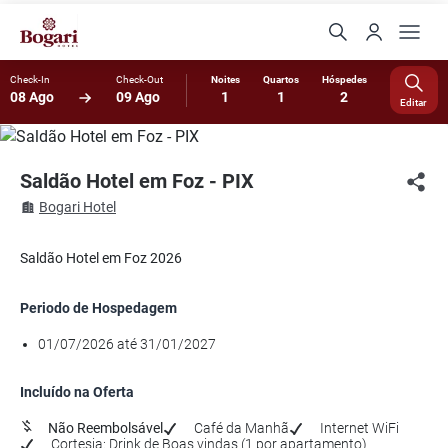
Check-In
Check-Out
Noites
Quartos
Hóspedes
08 Ago
09 Ago
1
1
2
Editar
Saldão Hotel em Foz - PIX
Bogari Hotel
Saldão Hotel em Foz 2026
Periodo de Hospedagem
01/07/2026 até 31/01/2027
Incluído na Oferta
Não Reembolsável
Café da Manhã
Internet WiFi
Cortesia: Drink de Boas vindas (1 por apartamento)