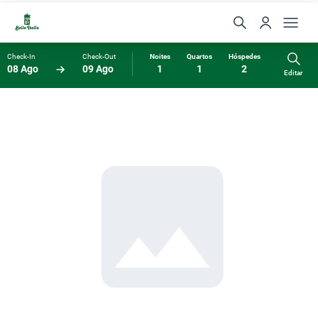
Check-In
Check-Out
Noites
Quartos
Hóspedes
08 Ago
09 Ago
1
1
2
Editar