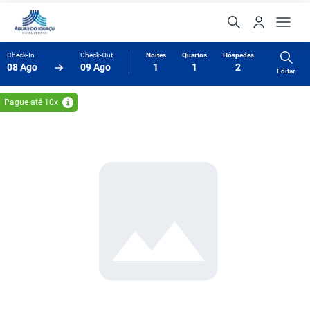
Check-In
Check-Out
Noites
Quartos
Hóspedes
08 Ago
09 Ago
1
1
2
Editar
Pague até 10x