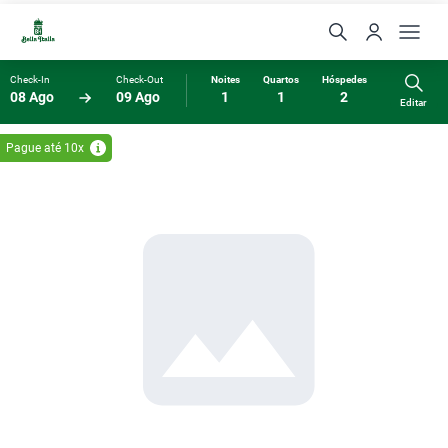
Check-In
Check-Out
Noites
Quartos
Hóspedes
08 Ago
09 Ago
1
1
2
Editar
Pague até 10x