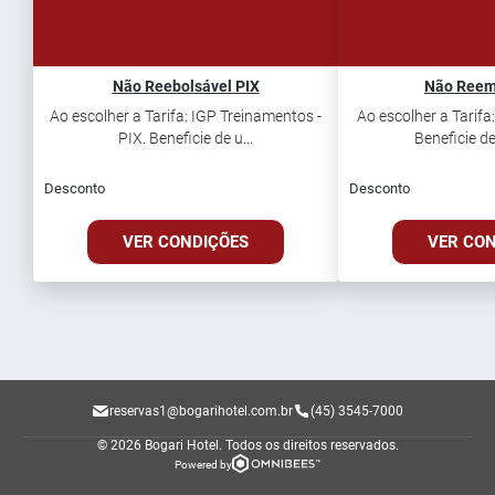
Não Reebolsável PIX
Não Reem
Ao escolher a Tarifa: IGP Treinamentos -
Ao escolher a Tarifa
PIX. Beneficie de u...
Beneficie de
Desconto
Desconto
VER CONDIÇÕES
VER CO
reservas1@bogarihotel.com.br
(45) 3545-7000
© 2026 Bogari Hotel.
Todos os direitos reservados.
Powered by