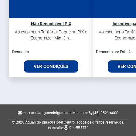
Não Reebolsável PIX
Incentivo pa
Ao escolher o Tarifário: Pague no PIX e
Ao escolher o Tarifá
Economize - Min. 3 n...
Economize - 
Desconto
Desconto por Estadia
VER CONDIÇÕES
VER CO
reservas1@aguasdoiguacuhotel.com.br
(45) 3521-6000
© 2026 Águas do Iguaçu Hotel Centro.
Todos os direitos reservados.
Powered by