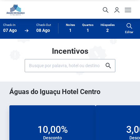
Check-In
Check-Out
Noites
Quartos
Hóspedes
07 Ago
08 Ago
1
1
2
Editar
Incentivos
Águas do Iguaçu Hotel Centro
10,00%
3,
Desconto
Desc