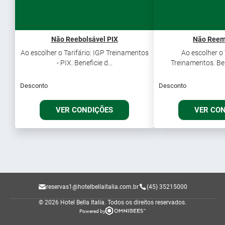
Não Reebolsável PIX
Não Reem
Ao escolher o Tarifário: IGP Treinamentos
Ao escolher o 
- PIX. Beneficie d...
Treinamentos. Ben
Desconto
Desconto
VER CONDIÇÕES
VER CO
reservas1@hotelbellaitalia.com.br
(45) 35215000
© 2026 Hotel Bella Italia.
Todos os direitos reservados.
Powered by