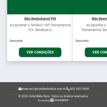
Não Reebolsável PIX
Não Reem
Ao escolher o Tarifário: IGP Treinamentos
Ao escolher o 
- PIX. Beneficie d...
Treinamentos. Ben
Desconto
Desconto
VER CONDIÇÕES
VER CO
reservas1@hotelbellaitalia.com.br
(45) 35215000
© 2026 Hotel Bella Italia.
Todos os direitos reservados.
Powered by