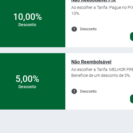
Ao escolher a Tarifa: Pague no P
10%.
10,00%
Desconto
Desconto
Não Reembolsável
Ao escolher a Tarifa: MELHOR P
Beneficie de um desconto de 5%.
5,00%
Desconto
Desconto