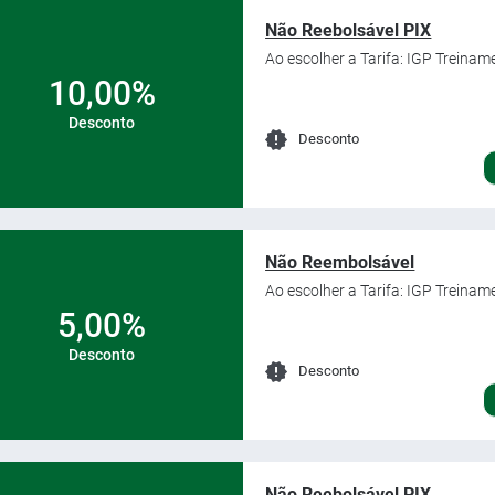
Não Reebolsável PIX
Ao escolher a Tarifa: IGP Treinam
10,00%
Desconto
Desconto
Não Reembolsável
Ao escolher a Tarifa: IGP Treinam
5,00%
Desconto
Desconto
Não Reebolsável PIX