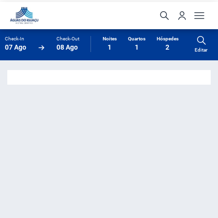
Check-In
Check-Out
Noites
Quartos
Hóspedes
07 Ago
08 Ago
1
1
2
Editar