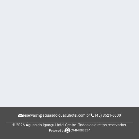
reservas1@aguasdoiguacuhotel.com.br
(45) 3521-6000
© 2026 Águas do Iguaçu Hotel Centro.
Todos os direitos reservados.
Powered by