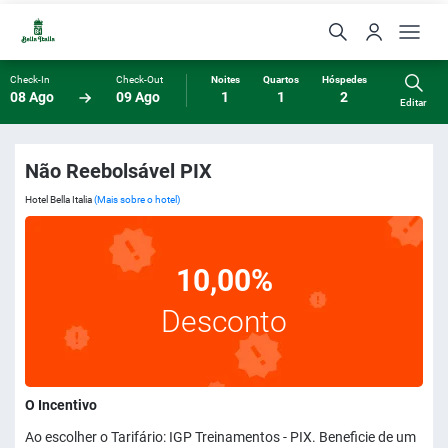
Check-In
Check-Out
Noites
Quartos
Hóspedes
08 Ago
09 Ago
1
1
2
Editar
Não Reebolsável PIX
Hotel Bella Italia
(Mais sobre o hotel)
10,00%
Desconto
O Incentivo
Ao escolher o Tarifário: IGP Treinamentos - PIX. Beneficie de um