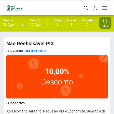
Check-In
Check-Out
Noites
Quartos
Hóspedes
08 Ago
09 Ago
1
1
2
Editar
Não Reebolsável PIX
Hotel Bella Italia
(Mais sobre o hotel)
10,00%
Desconto
O Incentivo
Ao escolher o Tarifário: Pague no PIX e Economize. Beneficie de