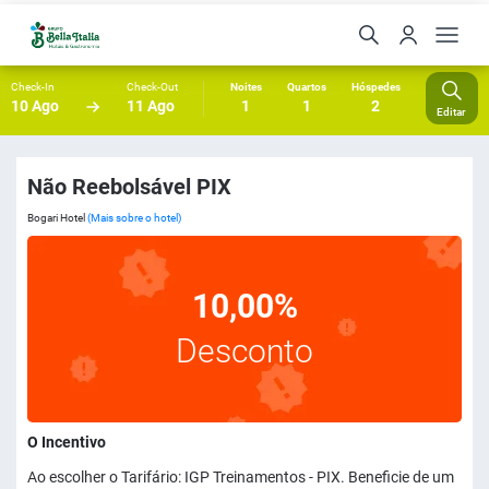
Check-In
Check-Out
Noites
Quartos
Hóspedes
10 Ago
11 Ago
1
1
2
Editar
Não Reebolsável PIX
Bogari Hotel
(Mais sobre o hotel)
10,00%
Desconto
O Incentivo
Ao escolher o Tarifário: IGP Treinamentos - PIX. Beneficie de um