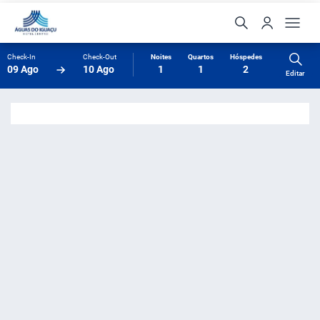
Check-In
Check-Out
Noites
Quartos
Hóspedes
09 Ago
10 Ago
1
1
2
Editar