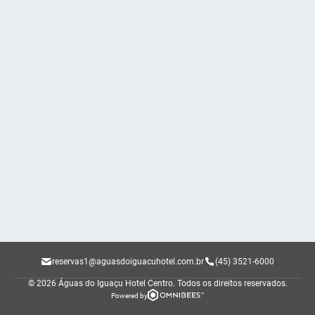
reservas1@aguasdoiguacuhotel.com.br
(45) 3521-6000
© 2026 Águas do Iguaçu Hotel Centro.
Todos os direitos reservados.
Powered by