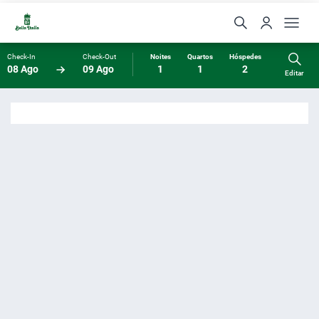
Check-In
Check-Out
Noites
Quartos
Hóspedes
08 Ago
09 Ago
1
1
2
Editar