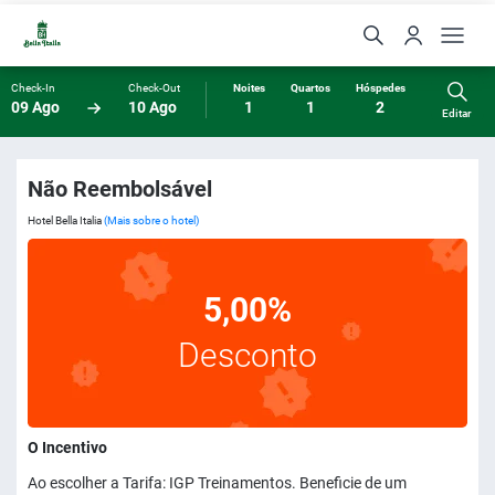
Check-In
Check-Out
Noites
Quartos
Hóspedes
09 Ago
10 Ago
1
1
2
Editar
Não Reembolsável
Hotel Bella Italia
(Mais sobre o hotel)
5,00%
Desconto
O Incentivo
Ao escolher a Tarifa: IGP Treinamentos. Beneficie de um