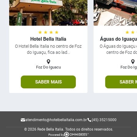
★ ★ ★ ★
★ ★
Hotel Bella Italia
Águas do Iguaçu
O Hotel Bella Italia no centro de Foz
O Águas do Iguaçu 
do Iguaçu, fica ao lad...
centro de Foz do
Foz Do Iguacu
Foz Do I
SABER MAIS
SABER 
atendimento@hotelbellaitalia.com.br
(45) 35215000
© 2026 Rede Bella Italia.
Todos os direitos reservados.
Powered by