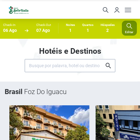
Check-In
Check-Out
Noites
Quartos
Hóspedes
06 Ago
07 Ago
1
1
2
Editar
Hotéis e Destinos
Brasil
Foz Do Iguacu