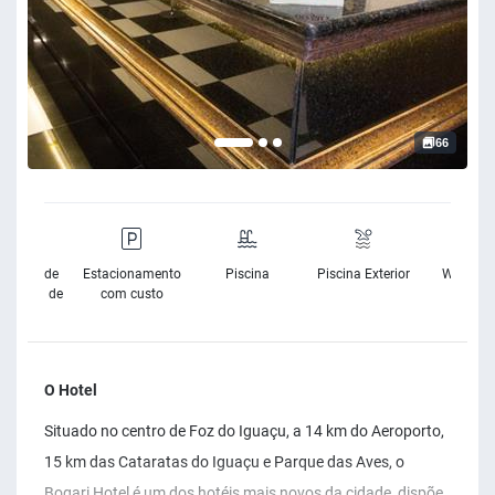
66
sibilidade
Estacionamento
Piscina
Piscina Exterior
Wifi Grat
Cadeira de
com custo
Rodas
O Hotel
Situado no centro de Foz do Iguaçu, a 14 km do Aeroporto,
15 km das Cataratas do Iguaçu e Parque das Aves, o
Bogari Hotel é um dos hotéis mais novos da cidade, dispõe