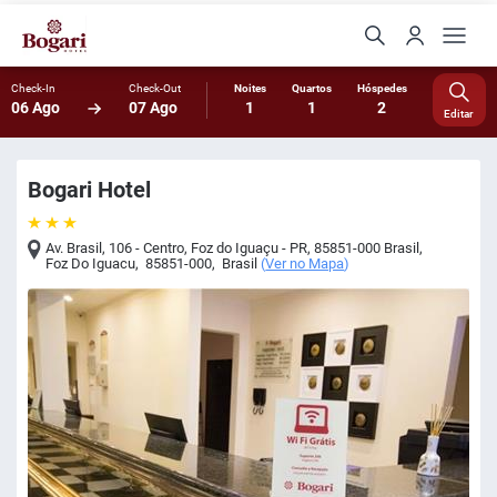
Check-In
Check-Out
Noites
Quartos
Hóspedes
06 Ago
07 Ago
1
1
2
Editar
Bogari Hotel
Av. Brasil, 106 - Centro, Foz do Iguaçu - PR, 85851-000 Brasil
,
Foz Do Iguacu
,
85851-000
,
Brasil
(
Ver no Mapa
)