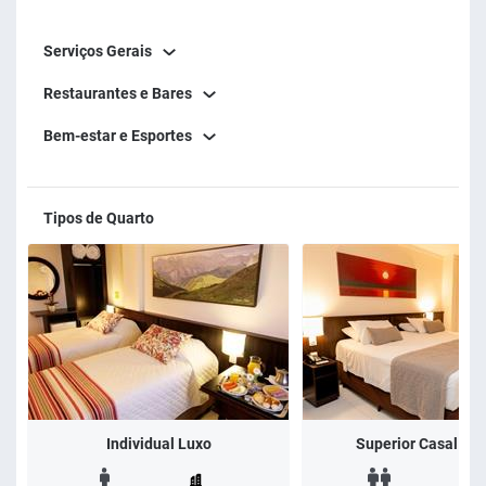
frutas, cereais, bebidas, pães, quentes, bolos, frios e outras
Serviços Gerais
delícias para começar o dia bem.
Restaurantes e Bares
Na recepção e áreas comuns, o local já transmite aos
Bem-estar e Esportes
hóspedes a sensação de conforto e segurança, em pontos
estratégicos disponibilizamos locais para limpeza, álcool
gel 70% e higienização permanente de balcões, mesas,
Tipos de Quarto
maçanetas, saídas de elevador e banheiros. Também na
recepção temos um balcão de atendimento da Loumar
Turismo com um especialista em Foz do Iguaçu para dar
informações sobre os passeios.
Nas áreas externas, as jacuzzis com água quente e a
piscina com água natural completam o clima de
Individual Luxo
Superior Casal c/ v
relaxamento do Bogari. Com serviço de bar, os hóspedes
podem fazer pedidos de bebidas e lanches sem precisar