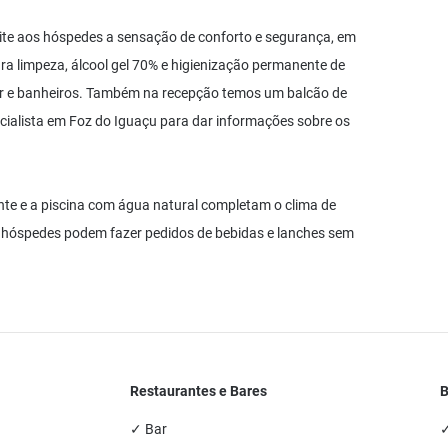
mite aos hóspedes a sensação de conforto e segurança, em
ara limpeza, álcool gel 70% e higienização permanente de
or e banheiros. Também na recepção temos um balcão de
alista em Foz do Iguaçu para dar informações sobre os
nte e a piscina com água natural completam o clima de
s hóspedes podem fazer pedidos de bebidas e lanches sem
Restaurantes e Bares
B
✓ Bar
✓