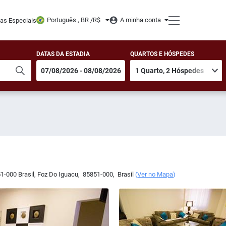
Português , BR /
R$
A minha conta
tas Especiais
DATAS DA ESTADIA
QUARTOS E HÓSPEDES
51-000 Brasil
,
Foz Do Iguacu
,
85851-000
,
Brasil
(
Ver no Mapa
)