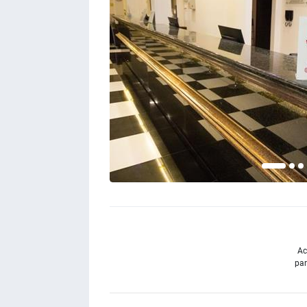
Ac
par