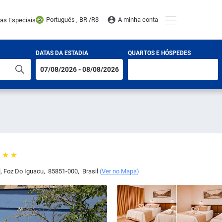
Português , BR /
R$
A minha conta
tas Especiais
DATAS DA ESTADIA
QUARTOS E HÓSPEDES
l
,
Foz Do Iguacu
,
85851-000
,
Brasil
(
Ver no Mapa
)