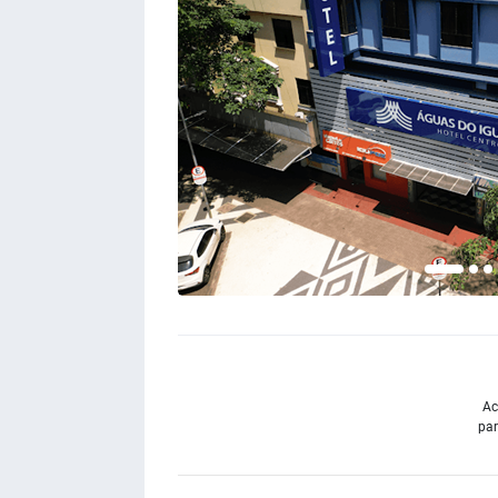
Ac
par