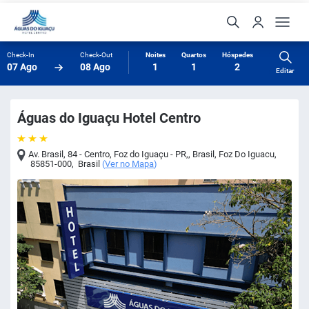
Check-In
Check-Out
Noites
Quartos
Hóspedes
07 Ago
08 Ago
1
1
2
Editar
Águas do Iguaçu Hotel Centro
Av. Brasil, 84 - Centro, Foz do Iguaçu - PR,, Brasil
,
Foz Do Iguacu
,
85851-000
,
Brasil
(
Ver no Mapa
)