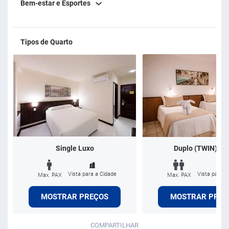
Bem-estar e Esportes
Tipos de Quarto
Single Luxo
Duplo (TWIN) Lu
Vista para a Cidade
Vista para a
Max. PAX
Max. PAX
MOSTRAR PREÇOS
MOSTRAR PREÇ
COMPARTILHAR