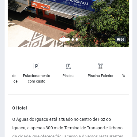
56
sibilidade
Estacionamento
Piscina
Piscina Exterior
Wifi Grat
Cadeira de
com custo
Rodas
O Hotel
O Águas do Iguaçu está situado no centro de Foz do
Iguaçu, a apenas 300 m do Terminal de Transporte Urbano
da cidade, que oferece fácil acesso a diversos restaurantes,