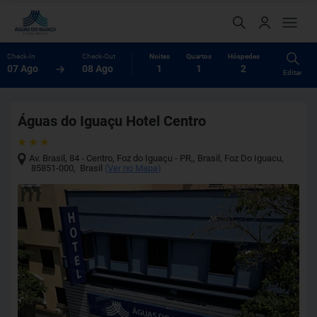
Check-In
Check-Out
Noites
Quartos
Hóspedes
07 Ago
08 Ago
1
1
2
Editar
Águas do Iguaçu Hotel Centro
Av. Brasil, 84 - Centro, Foz do Iguaçu - PR,, Brasil
,
Foz Do Iguacu
,
85851-000
,
Brasil
(
Ver no Mapa
)