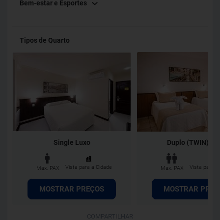
Bem-estar e Esportes
Tipos de Quarto
Single Luxo
Duplo (TWIN) Lu
Vista para a Cidade
Vista para a
Max. PAX
Max. PAX
MOSTRAR PREÇOS
MOSTRAR PREÇ
COMPARTILHAR