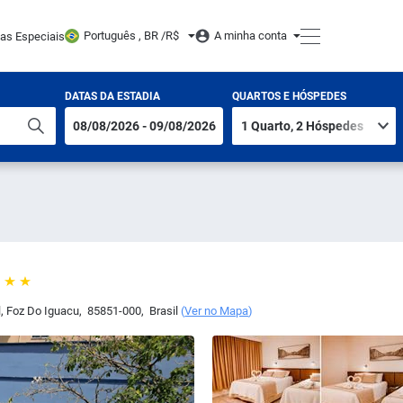
Português , BR /
R$
A minha conta
tas Especiais
DATAS DA ESTADIA
QUARTOS E HÓSPEDES
l
,
Foz Do Iguacu
,
85851-000
,
Brasil
(
Ver no Mapa
)