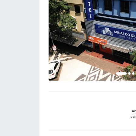
Ac
par