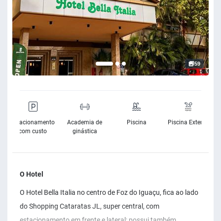
59
e
Estacionamento
Academia de
Piscina
Piscina Exterior
e
com custo
ginástica
O Hotel
O Hotel Bella Italia no centro de Foz do Iguaçu, fica ao lado
do Shopping Cataratas JL, super central, com
estacionamento em frente e lateral; possui também