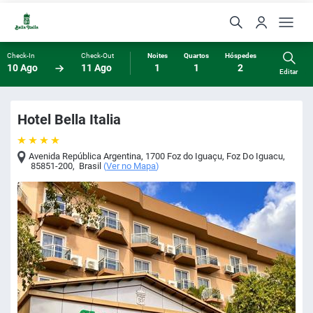
Check-In
Check-Out
Noites
Quartos
Hóspedes
10 Ago
11 Ago
1
1
2
Editar
Hotel Bella Italia
Avenida República Argentina, 1700 Foz do Iguaçu
,
Foz Do Iguacu
,
85851-200
,
Brasil
(
Ver no Mapa
)