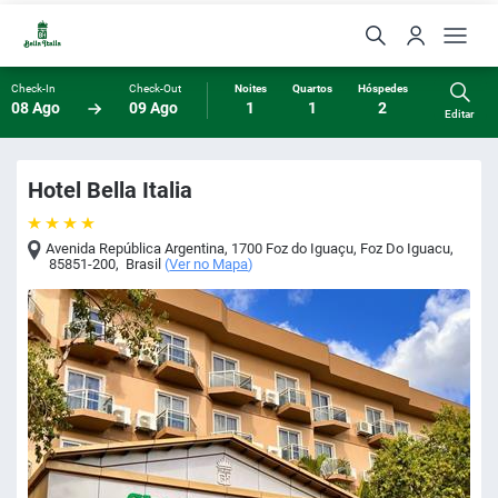
Check-In
Check-Out
Noites
Quartos
Hóspedes
08 Ago
09 Ago
1
1
2
Editar
Hotel Bella Italia
Avenida República Argentina, 1700 Foz do Iguaçu
,
Foz Do Iguacu
,
85851-200
,
Brasil
(
Ver no Mapa
)