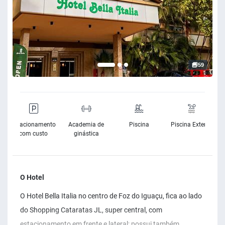
59
e
Estacionamento
Academia de
Piscina
Piscina Exterior
e
com custo
ginástica
O Hotel
O Hotel Bella Italia no centro de Foz do Iguaçu, fica ao lado
do Shopping Cataratas JL, super central, com
estacionamento em frente e lateral; possui também