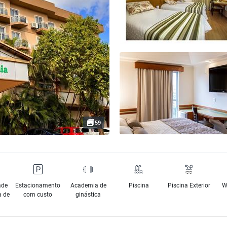
59
ade
Estacionamento
Academia de
Piscina
Piscina Exterior
W
a de
com custo
ginástica