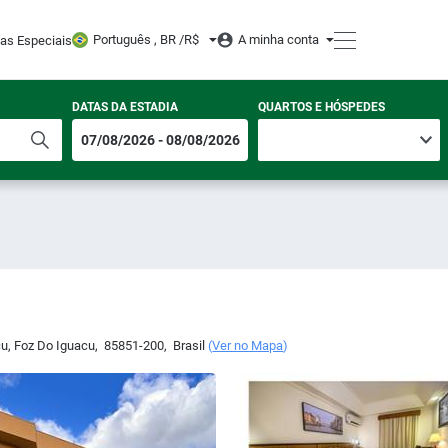
Português , BR /
R$
A minha conta
tas Especiais
DATAS DA ESTADIA
QUARTOS E HÓSPEDES
çu
,
Foz Do Iguacu
,
85851-200
,
Brasil
(
Ver no Mapa
)