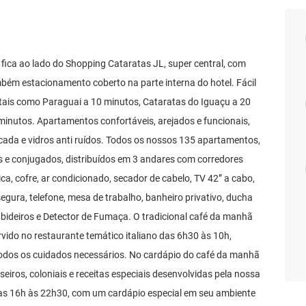
, fica ao lado do Shopping Cataratas JL, super central, com
mbém estacionamento coberto na parte interna do hotel. Fácil
 tais como Paraguai a 10 minutos, Cataratas do Iguaçu a 20
 minutos. Apartamentos confortáveis, arejados e funcionais,
acada e vidros anti ruídos. Todos os nossos 135 apartamentos,
los e conjugados, distribuídos em 3 andares com corredores
a, cofre, ar condicionado, secador de cabelo, TV 42” a cabo,
e segura, telefone, mesa de trabalho, banheiro privativo, ducha
 cabideiros e Detector de Fumaça. O tradicional café da manhã
servido no restaurante temático italiano das 6h30 às 10h,
todos os cuidados necessários. No cardápio do café da manhã
seiros, coloniais e receitas especiais desenvolvidas pela nossa
 das 16h às 22h30, com um cardápio especial em seu ambiente