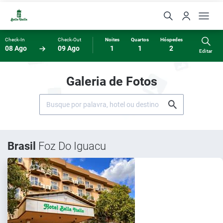
Check-In
Check-Out
Noites
Quartos
Hóspedes
08 Ago
09 Ago
1
1
2
Editar
Galeria de Fotos
Brasil
Foz Do Iguacu