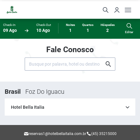
Check-In
Check-Out
Noites
Quartos
Hóspedes
09 Ago
10 Ago
1
1
2
Editar
Fale Conosco
Brasil
Foz Do Iguacu
Hotel Bella Italia
reservas1@hotelbellaitalia.com.br
(45) 35215000