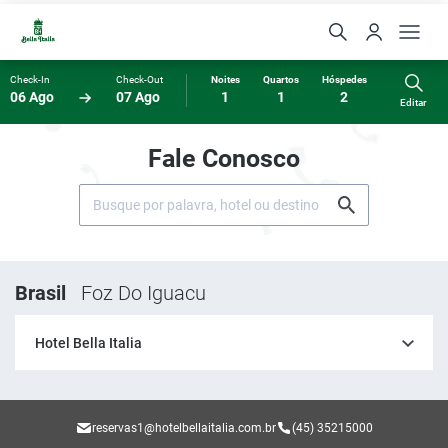
Check-In
Check-Out
Noites
Quartos
Hóspedes
06 Ago
07 Ago
1
1
2
Editar
Fale Conosco
Brasil
Foz Do Iguacu
Hotel Bella Italia
reservas1@hotelbellaitalia.com.br
(45) 35215000