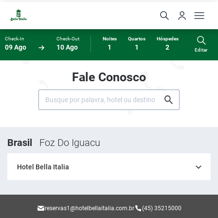
Check-In
Check-Out
Noites
Quartos
Hóspedes
09 Ago
10 Ago
1
1
2
Editar
Fale Conosco
Brasil
Foz Do Iguacu
Hotel Bella Italia
reservas1@hotelbellaitalia.com.br
(45) 35215000