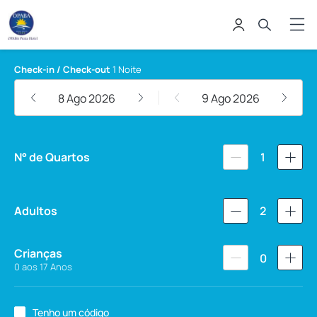
Opaba Praia Hotel
Check-in / Check-out
1 Noite
8 Ago 2026
9 Ago 2026
N° de Quartos
1
Adultos
2
Crianças
0
0 aos 17 Anos
Tenho um código